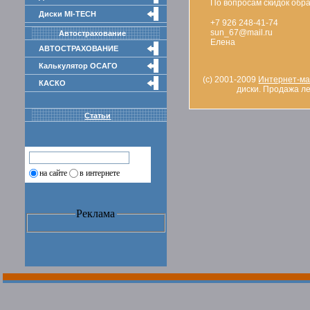
По вопросам скидок обра
Диски MI-TECH
+7 926 248-41-74
sun_67@mail.ru
Автострахование
Елена
АВТОСТРАХОВАНИЕ
Калькулятор ОСАГО
(c) 2001-2009
Интернет-маг
КАСКО
диски. Продажа л
Статьи
на сайте
в интернете
Реклама