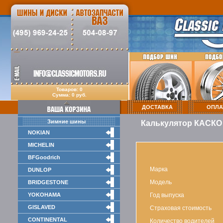
Товаров: 0
Сумма: 0 руб.
ДОСТАВКА
ОПЛА
Зимние шины
Калькулятор КАСКО
NOKIAN
MICHELIN
BFGoodrich
Марка
DUNLOP
Модель
BRIDGESTONE
YOKOHAMA
Год выпуска
GISLAVED
Страховая стоимость
CONTINENTAL
Количество водителей