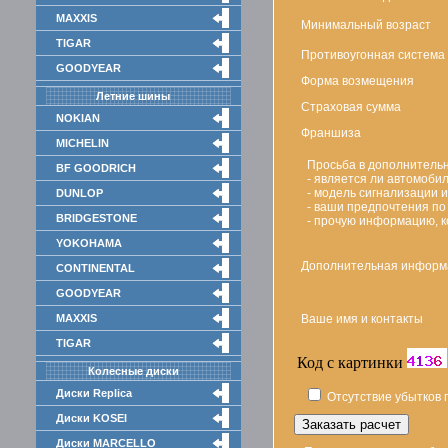
MAXXIS
Минимальный возраст
TIGAR
Противоугонная система
GOODYEAR
Форма возмещения
Летние шины
Страховая сумма
NOKIAN
Франшиза
MICHELIN
Просьба в дополнительн
BF GOODRICH
- является ли автомоби
- модель сигнализации 
DUNLOP
- ваши предпочтения по
BRIDGESTONE
- прочую информацию, к
YOKOHAMA
Дополнительная информ
CONTINENTAL
GOODYEAR
MAXXIS
Ваше имя и контакты
TIGAR
Код с картинки
Колесные диски
Диски Replica
Отсутствие убытков
Диски KOSEI
Диски MARCELLO