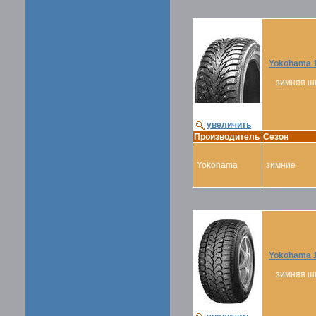
Yokohama 1
зимняя ш
увеличить
Производитель
Сезон
Yokohama
зимние
Yokohama 1
зимняя ш