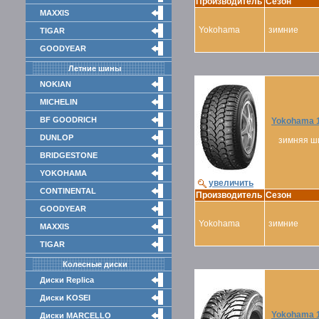
Производитель
Сезон
MAXXIS
Yokohama
зимние
TIGAR
GOODYEAR
Летние шины
NOKIAN
MICHELIN
BF GOODRICH
Yokohama 1
DUNLOP
зимняя ш
BRIDGESTONE
YOKOHAMA
увеличить
CONTINENTAL
Производитель
Сезон
GOODYEAR
Yokohama
зимние
MAXXIS
TIGAR
Колесные диски
Диски Replica
Диски KOSEI
Yokohama 1
Диски MARCELLO