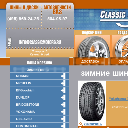
Товаров: 0
Сумма: 0 руб.
ДОСТАВКА
ОПЛА
Зимние шины
зимние ши
NOKIAN
MICHELIN
BFGoodrich
DUNLOP
Yokohama 1
BRIDGESTONE
зимняя ш
YOKOHAMA
GISLAVED
увеличить
CONTINENTAL