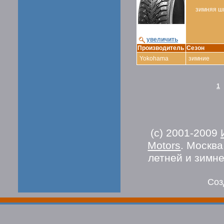
зимняя ш
увеличить
Производитель
Сезон
Yokohama
зимние
1
(c) 2001-2009
Motors
. Москв
летней и зимн
Соз