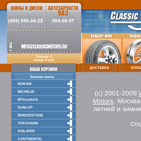
Товаров: 0
Сумма: 0 руб.
ДОСТАВКА
ОПЛА
Зимние шины
NOKIAN
(c) 2001-2009
MICHELIN
Motors
. Москв
BFGoodrich
летней и зимн
DUNLOP
BRIDGESTONE
Соз
YOKOHAMA
GISLAVED
CONTINENTAL