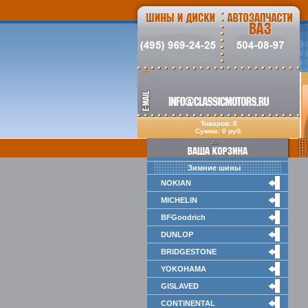
Товаров: 0
Сумма: 0 руб.
Зимние шины
NOKIAN
MICHELIN
BFGoodrich
DUNLOP
BRIDGESTONE
YOKOHAMA
GISLAVED
CONTINENTAL