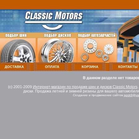
ДОСТАВКА
ОПЛАТА
КОРЗИНА
КОНТАКТЫ
В данном разделе нет товаро
(c) 2001-2009
Интернет-магазин по продаже шин и дисков Classic Motors
диски. Продажа летней и зимней резины для вашего автомобиля
Создание и продвижение сайтов
spok9@ya