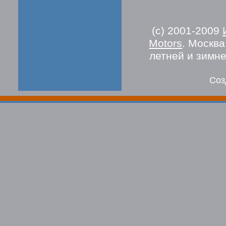
(c) 2001-2009
Motors
. Москв
летней и зимн
Соз