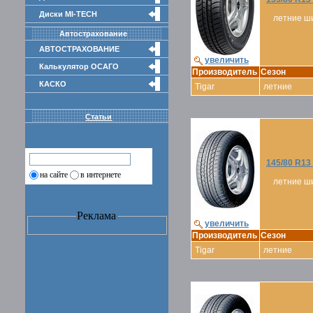
Диски MI-TECH
летние ш
Автострахование
АВТОСТРАХОВАНИЕ
увеличить
Калькулятор ОСАГО
Производитель
Сезон
КАСКО
Tigar
летние
Статьи
145/80 R13
на сайте
в интернете
летние ш
Реклама
увеличить
Производитель
Сезон
Tigar
летние