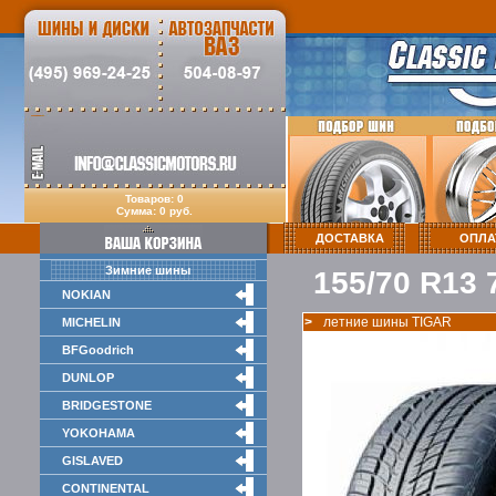
Товаров: 0
Сумма: 0 руб.
ДОСТАВКА
ОПЛА
Зимние шины
155/70 R13
NOKIAN
>
летние шины TIGAR
MICHELIN
BFGoodrich
DUNLOP
BRIDGESTONE
YOKOHAMA
GISLAVED
CONTINENTAL