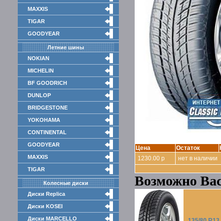
MAXXIS
TIGAR
GOODYEAR
Летние шины
NOKIAN
MICHELIN
BF GOODRICH
DUNLOP
BRIDGESTONE
YOKOHAMA
CONTINENTAL
GOODYEAR
Цена
Остаток
MAXXIS
1230.00 р
нет в наличии
TIGAR
Возможно Вас
Колесные диски
Диски Replica
Диски KOSEI
Диски MARCELLO
135/80 R13