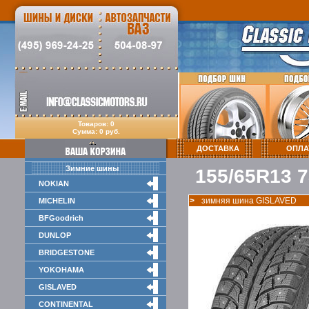
Товаров: 0
Сумма: 0 руб.
ДОСТАВКА
ОПЛА
Зимние шины
155/65R13 7
NOKIAN
>
зимняя шина GISLAVED
MICHELIN
BFGoodrich
DUNLOP
BRIDGESTONE
YOKOHAMA
GISLAVED
CONTINENTAL