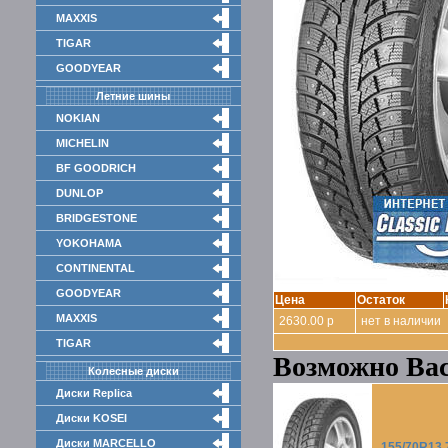
MAXXIS
TIGAR
GOODYEAR
Летние шины
NOKIAN
MICHELIN
BF GOODRICH
DUNLOP
BRIDGESTONE
YOKOHAMA
CONTINENTAL
GOODYEAR
Цена
Остаток
MAXXIS
2630.00 р
нет в наличии
TIGAR
Возможно Вас
Колесные диски
Диски Replica
Диски KOSEI
Диски MARCELLO
155/70R13 