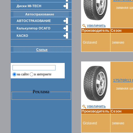
Диски MI-TECH
зимняя ш
Автострахование
АВТОСТРАХОВАНИЕ
увеличить
Калькулятор ОСАГО
Производитель
Сезон
КАСКО
Gislaved
зимние
Статьи
на сайте
в интернете
175/70R13 
зимняя ш
Реклама
увеличить
Производитель
Сезон
Gislaved
зимние