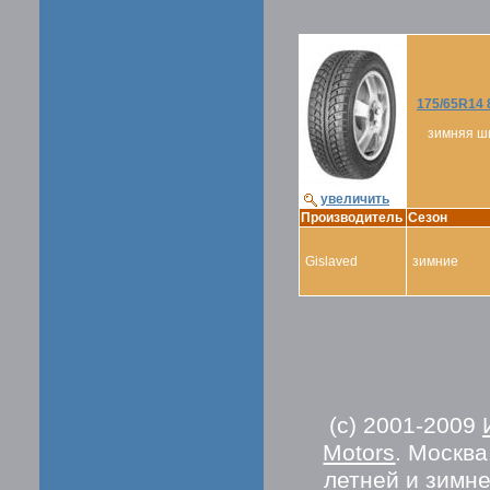
175/65R14 
зимняя ш
увеличить
Производитель
Сезон
Gislaved
зимние
(c) 2001-2009
Motors
. Москв
летней и зимн