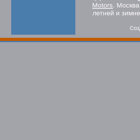
Motors
. Москв
летней и зимн
Соз