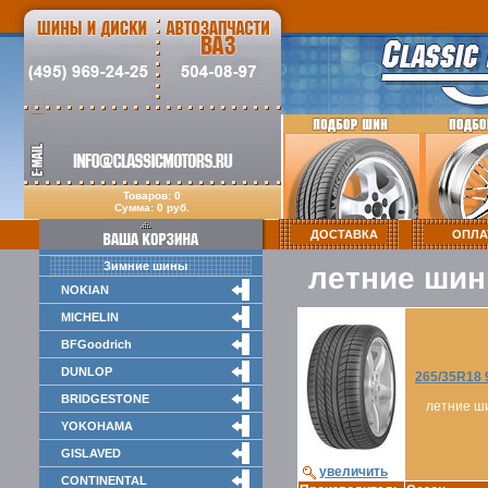
Товаров: 0
Сумма: 0 руб.
ДОСТАВКА
ОПЛА
Зимние шины
летние шин
NOKIAN
MICHELIN
BFGoodrich
DUNLOP
265/35R18 
BRIDGESTONE
летние ш
YOKOHAMA
GISLAVED
увеличить
CONTINENTAL