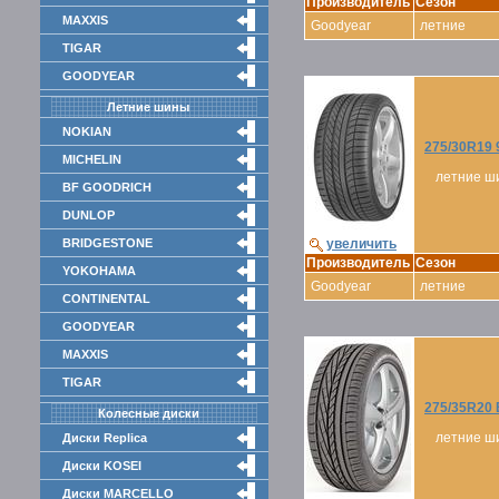
Производитель
Сезон
MAXXIS
Goodyear
летние
TIGAR
GOODYEAR
Летние шины
NOKIAN
275/30R19 
MICHELIN
летние ш
BF GOODRICH
DUNLOP
BRIDGESTONE
увеличить
Производитель
Сезон
YOKOHAMA
Goodyear
летние
CONTINENTAL
GOODYEAR
MAXXIS
TIGAR
275/35R20
Колесные диски
летние ш
Диски Replica
Диски KOSEI
Диски MARCELLO