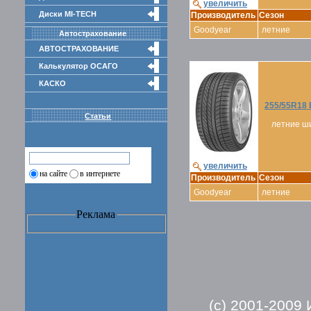
увеличить
Диски MI-TECH
Производитель
Сезон
Goodyear
летние
Автострахование
АВТОСТРАХОВАНИЕ
Калькулятор ОСАГО
КАСКО
255/55R18
Статьи
летние ш
увеличить
на сайте
в интернете
Производитель
Сезон
Goodyear
летние
Реклама
(c) 2001-2009