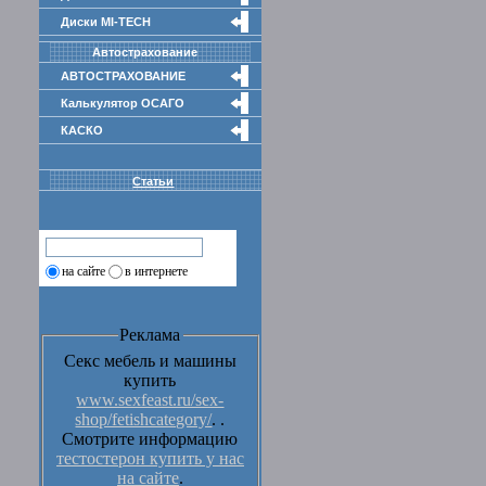
Диски MI-TECH
Автострахование
АВТОСТРАХОВАНИЕ
Калькулятор ОСАГО
КАСКО
Статьи
на сайте
в интернете
Реклама
Секс мебель и машины
купить
www.sexfeast.ru/sex-
shop/fetishcategory/
. .
Смотрите информацию
тестостерон купить у нас
на сайте
.