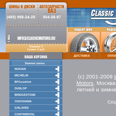
Товаров: 0
Сумма: 0 руб.
ДОСТАВКА
ОПЛА
Зимние шины
NOKIAN
(c) 2001-2009
MICHELIN
Motors
. Москв
BFGoodrich
летней и зимн
DUNLOP
BRIDGESTONE
Соз
YOKOHAMA
GISLAVED
CONTINENTAL