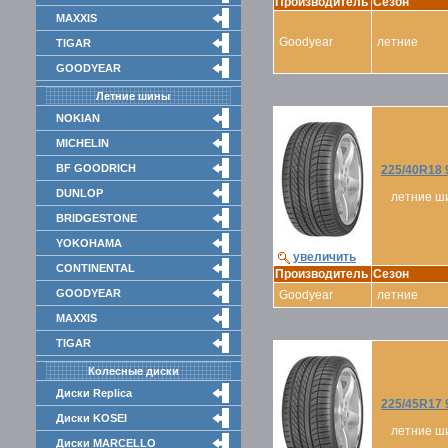
Производитель
Сезон
MAXXIS
Goodyear
летние
TIGAR
GOODYEAR
Летние шины
NOKIAN
MICHELIN
BF GOODRICH
225/40R18 
DUNLOP
летние ш
BRIDGESTONE
YOKOHAMA
увеличить
CONTINENTAL
Производитель
Сезон
GOODYEAR
Goodyear
летние
MAXXIS
TIGAR
Колесные диски
Диски Replica
225/45R17 
Диски KOSEI
летние ш
Диски MARCELLO