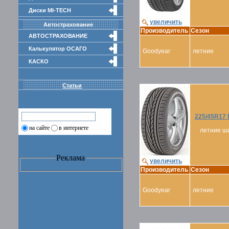
Диски MI-TECH
увеличить
Автострахование
Производитель
Сезон
АВТОСТРАХОВАНИЕ
Калькулятор ОСАГО
Goodyear
летние
КАСКО
Статьи
225/45R17
на сайте
в интернете
летние ш
Реклама
увеличить
Производитель
Сезон
Goodyear
летние