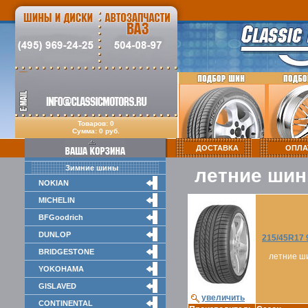
Товаров: 0
Сумма: 0 руб.
ДОСТАВКА
ОПЛА
Зимние шины
летние шин
NOKIAN
MICHELIN
BFGoodrich
DUNLOP
215/45R17 
BRIDGESTONE
летние ш
YOKOHAMA
GISLAVED
увеличить
CONTINENTAL