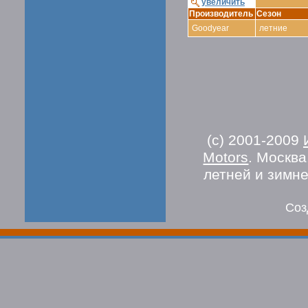
увеличить
Производитель
Сезон
Goodyear
летние
(c) 2001-2009
Motors
. Москв
летней и зимн
Соз