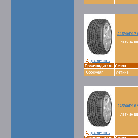
245/40R17 
летние ш
увеличить
Производитель
Сезон
Goodyear
летние
245/40R18 
летние ш
увеличить