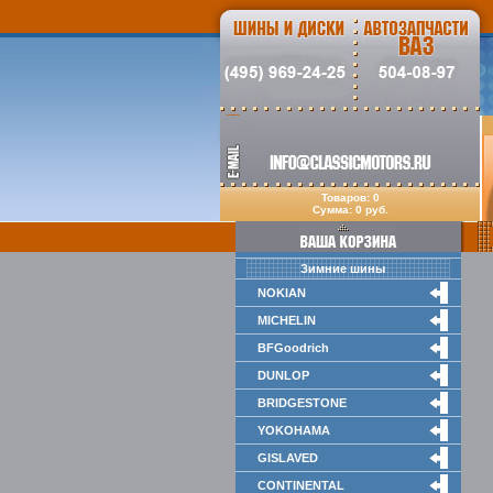
Товаров: 0
Сумма: 0 руб.
Зимние шины
NOKIAN
MICHELIN
BFGoodrich
DUNLOP
BRIDGESTONE
YOKOHAMA
GISLAVED
CONTINENTAL