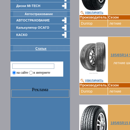
Диски MI-TECH
увеличить
Автострахование
Производитель
Сезон
АВТОСТРАХОВАНИЕ
Dunlop
летние
Калькулятор ОСАГО
КАСКО
Статьи
185/65R14
летние ш
на сайте
в интернете
увеличить
Производитель
Сезон
Реклама
Dunlop
летние
185/65R15