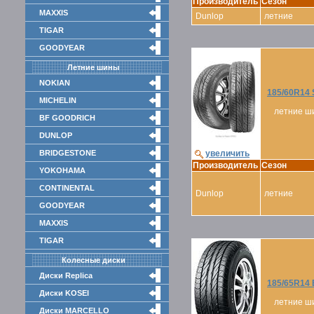
Производитель
Сезон
MAXXIS
Dunlop
летние
TIGAR
GOODYEAR
Летние шины
NOKIAN
185/60R14
MICHELIN
летние ш
BF GOODRICH
DUNLOP
BRIDGESTONE
увеличить
Производитель
Сезон
YOKOHAMA
CONTINENTAL
Dunlop
летние
GOODYEAR
MAXXIS
TIGAR
Колесные диски
Диски Replica
185/65R14
Диски KOSEI
летние ш
Диски MARCELLO