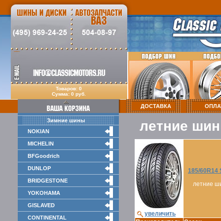
Товаров: 0
Сумма: 0 руб.
ДОСТАВКА
ОПЛА
Зимние шины
летние шин
NOKIAN
MICHELIN
BFGoodrich
DUNLOP
185/60R14
BRIDGESTONE
летние ш
YOKOHAMA
GISLAVED
увеличить
CONTINENTAL