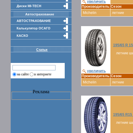
увеличить
Диски MI-TECH
Производитель
Сезон
Michelin
летние
Автострахование
АВТОСТРАХОВАНИЕ
Калькулятор ОСАГО
КАСКО
195/65 R 1
Статьи
летние ш
увеличить
на сайте
в интернете
Производитель
Сезон
Michelin
летние
Реклама
195/65 R1
летние ш