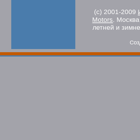
(c) 2001-2009
Motors
. Москв
летней и зимн
Соз