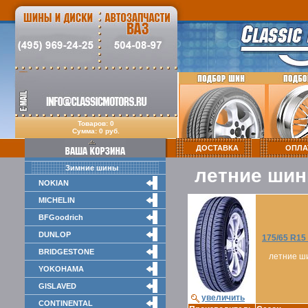
Товаров: 0
Сумма: 0 руб.
ДОСТАВКА
ОПЛА
Зимние шины
летние шин
NOKIAN
MICHELIN
BFGoodrich
DUNLOP
175/65 R1
BRIDGESTONE
летние ш
YOKOHAMA
GISLAVED
увеличить
CONTINENTAL