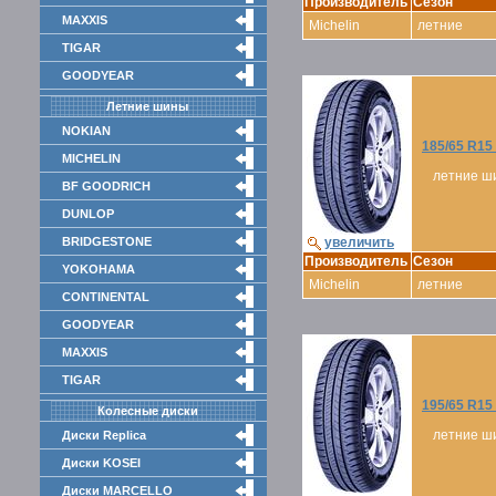
Производитель
Сезон
MAXXIS
Michelin
летние
TIGAR
GOODYEAR
Летние шины
NOKIAN
185/65 R1
MICHELIN
летние ш
BF GOODRICH
DUNLOP
BRIDGESTONE
увеличить
Производитель
Сезон
YOKOHAMA
Michelin
летние
CONTINENTAL
GOODYEAR
MAXXIS
TIGAR
195/65 R1
Колесные диски
летние ш
Диски Replica
Диски KOSEI
Диски MARCELLO