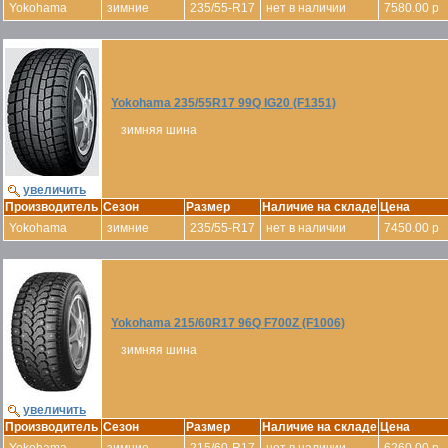
Yokohama
зимние
235/55-R17
нет в наличии
7580.00 р
Yokohama 235/55R17 99Q IG20 (F1351)
зимняя шина
увеличить
Производитель
Сезон
Размер
Наличие на складе
Цена
Yokohama
зимние
235/55-R17
нет в наличии
7450.00 р
Yokohama 215/60R17 96Q F700Z (F1006)
зимняя шина
увеличить
Производитель
Сезон
Размер
Наличие на складе
Цена