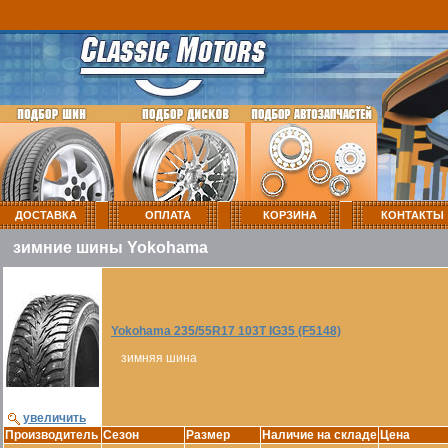
ДОСТАВКА
ОПЛАТА
КОРЗИНА
КОНТАКТЫ
зимние шины Yokohama
Yokohama 235/55R17 103T IG35 (F5148)
зимняя шина
увеличить
Производитель
Сезон
Размер
Наличие на складе
Цена