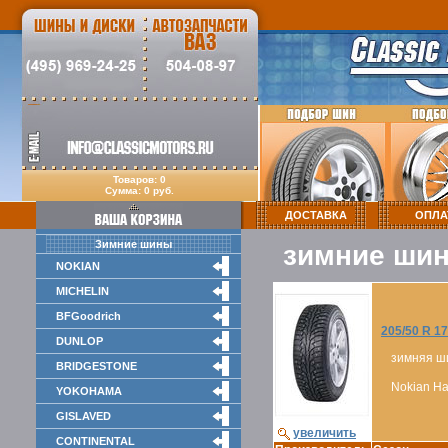
Товаров: 0
Сумма: 0 руб.
ДОСТАВКА
ОПЛА
Зимние шины
зимние шин
NOKIAN
MICHELIN
BFGoodrich
205/50 R 17
DUNLOP
зимняя ш
BRIDGESTONE
Nokian Hak
YOKOHAMA
GISLAVED
увеличить
CONTINENTAL