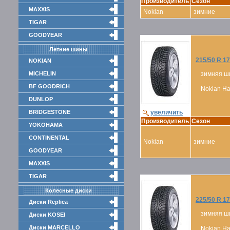
Производитель
Сезон
MAXXIS
Nokian
зимние
TIGAR
GOODYEAR
Летние шины
215/50 R 17
NOKIAN
MICHELIN
зимняя ш
BF GOODRICH
Nokian Hak
DUNLOP
BRIDGESTONE
увеличить
Производитель
Сезон
YOKOHAMA
CONTINENTAL
Nokian
зимние
GOODYEAR
MAXXIS
TIGAR
Колесные диски
225/50 R 17
Диски Replica
зимняя ш
Диски KOSEI
Диски MARCELLO
Nokian Hak