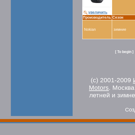
увеличить
Производитель
Сезон
Nokian
зимние
[ To begin ]
(c) 2001-2009
Motors
. Москв
летней и зимн
Соз