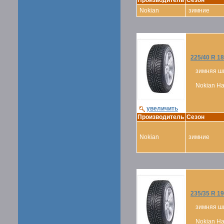
Производитель
Сезон
Nokian
зимние
225/40 R 18
зимняя ш
Nokian Hak
увеличить
Производитель
Сезон
Nokian
зимние
235/35 R 19
зимняя ш
Nokian Hak