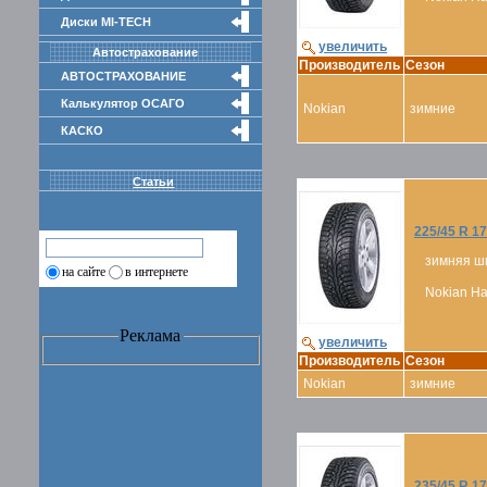
Диски MI-TECH
увеличить
Автострахование
Производитель
Сезон
АВТОСТРАХОВАНИЕ
Калькулятор ОСАГО
Nokian
зимние
КАСКО
Статьи
225/45 R 17
зимняя ш
на сайте
в интернете
Nokian Hak
Реклама
увеличить
Производитель
Сезон
Nokian
зимние
235/45 R 17