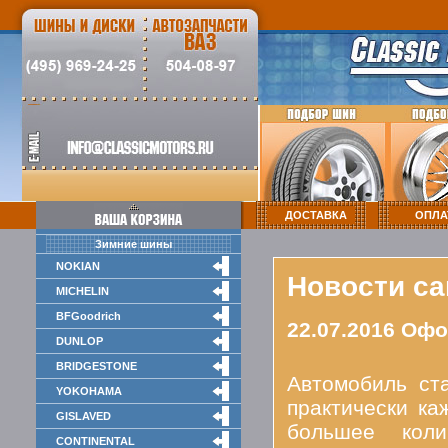
ДОСТАВКА
ОПЛА
Зимние шины
NOKIAN
Новости са
MICHELIN
BFGoodrich
22.07.2016 Оф
DUNLOP
BRIDGESTONE
Автомобиль ст
YOKOHAMA
практически ка
GISLAVED
большее кол
CONTINENTAL