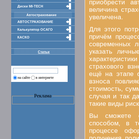
приобрести ав
Диски MI-TECH
величина страх
Автострахование
увеличена.
АВТОСТРАХОВАНИЕ
Для этого пот
Калькулятор ОСАГО
причём процес
КАСКО
современных л
указать личны
Статьи
характеристи
страхового вз
ещё на этапе 
на сайте
в интернете
взноса повлия
стоимость, сум
случая и так д
Реклама
такие виды риск
Вы сможете о
способом, в 
процессе офо
получения пол