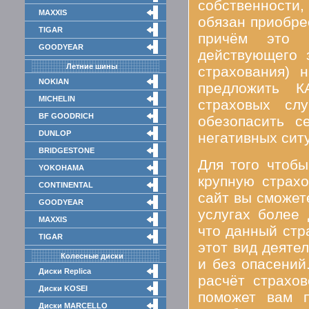
собственности,
MAXXIS
обязан приобре
TIGAR
причём это т
GOODYEAR
действующего 
Летние шины
страхования) 
NOKIAN
предложить К
MICHELIN
страховых слу
BF GOODRICH
обезопасить 
DUNLOP
негативных сит
BRIDGESTONE
Для того чтоб
YOKOHAMA
крупную страх
CONTINENTAL
сайт вы сможет
GOODYEAR
услугах более
MAXXIS
что данный ст
TIGAR
этот вид деяте
Колесные диски
и без опасений
Диски Replica
расчёт страхо
Диски KOSEI
поможет вам 
Диски MARCELLO